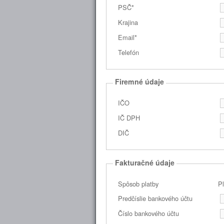
PSČ*
Krajina
Email*
Telefón
Firemné údaje
IČO
IČ DPH
DIČ
Fakturačné údaje
Spôsob platby
P
Predčíslie bankového účtu
Číslo bankového účtu