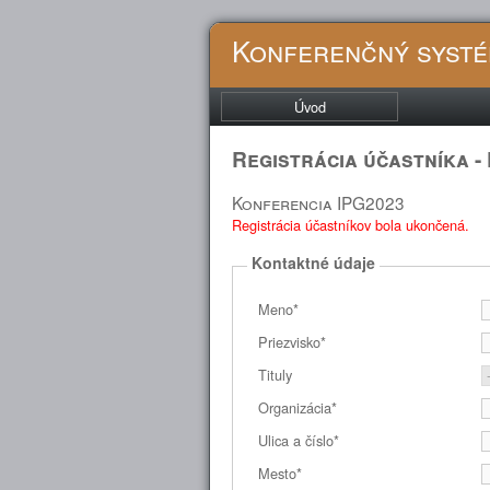
Konferenčný syst
Úvod
Registrácia účastníka -
Konferencia IPG2023
Registrácia účastníkov bola ukončená.
Kontaktné údaje
Meno*
Priezvisko*
Tituly
Organizácia*
Ulica a číslo*
Mesto*